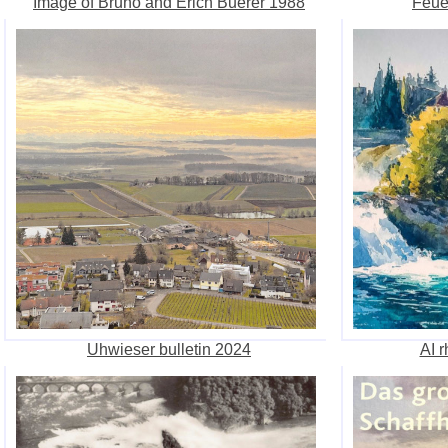
Image of Bruno and Erich Buerer 1988
Feue
Uhwieser bulletin 2024
AI r