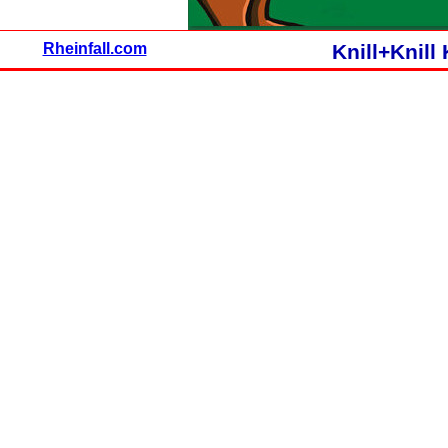
Rheinfall.com
Knill+Knil