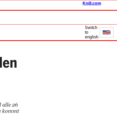
Knill.com
Switch
to
english