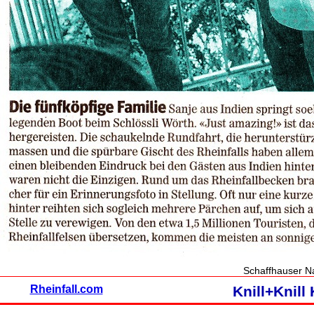
Schaffhauser N
Rheinfall.com
Knill+Knil