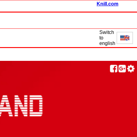
Knill.com
Switch
to
english